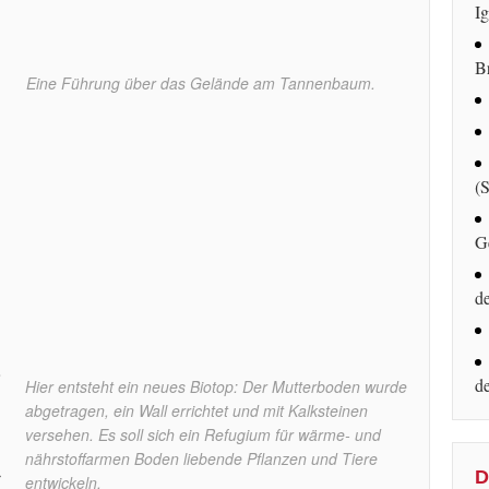
Ig
B
Eine Führung über das Gelände am Tannenbaum.
(
n
G
d
o
d
Hier entsteht ein neues Biotop: Der Mutterboden wurde
abgetragen, ein Wall errichtet und mit Kalksteinen
versehen. Es soll sich ein Refugium für wärme- und
nährstoffarmen Boden liebende Pflanzen und Tiere
D
r
entwickeln.