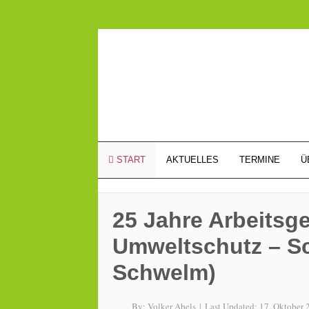
START
AKTUELLES
TERMINE
Ü
25 Jahre Arbeitsg
Umweltschutz – S
Schwelm)
By:
Volker Abels
|
Last Updated:
17. Oktober 