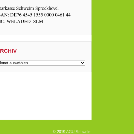
parkasse Schwelm-Sprockhövel
BAN: DE76 4545 1555 0000 0461 44
IC: WELADED1SLM
RCHIV
rchiv
© 2019
AGU-Schwelm