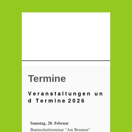
Termine
V e r a n s t a l t u n g e n u n
d T e r m i n e 2 0 2 6
Samstag, 28. Februar
Baumschnittseminar "Am Brunnen"