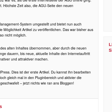
2 war es, als die erste Internetseite der AGU online ging.
rt. Höchste Zeit also, die AGU-Seite den neuen
-Management-System umgestellt und bietet nun auch
 Möglichkeit Artikel zu veröffentlichen. Das war bisher aus
o nicht möglich.
L
 des alten Inhaltes übernommen, aber durch die neuen
S
nge dauern, bis neue, aktuelle Inhalte den Internetauftritt
ativer und attraktiver machen.
ess. Dies ist der erste Artikel. Du kannst ihn bearbeiten
h gleich mal in den Pluginbereich und aktivier die
eschwafelt – jetzt nichts wie ran ans Bloggen!
s