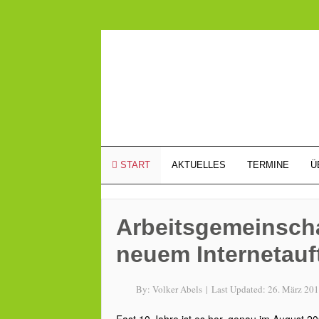
START
AKTUELLES
TERMINE
Ü
Arbeitsgemeinscha
neuem Internetauft
By:
Volker Abels
|
Last Updated:
26. März 20